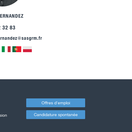
HERNANDEZ
2 32 83
ernandez@sasgrm.fr
Offres d'emploi
Candidature spontanée
sion