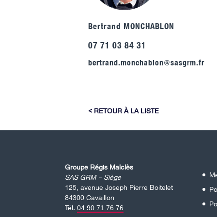
Bertrand MONCHABLON
07 71 03 84 31
bertrand.monchablon@sasgrm.fr
RETOUR À LA LISTE
Groupe Régis Malclès
Me
SAS GRM – Siège
125, avenue Joseph Pierre Boitelet
Po
84300 Cavaillon
Po
Tél.
04 90 71 76 76