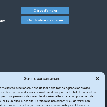
Offres d'emploi
Candidature spontanée
sion
Gérer le consentement
es meilleures expériences, nous utilisons des technologies telles que les
 stocker et/ou accéder aux informations des appareils. Le fait de consentir à
gies nous permettra de traiter des données telles que le comportement de
 les ID uniques sur ce site. Le fait de ne pas consentir ou de retirer son
peut avoir un effet négatif sur certaines caractéristiques et fonctions.