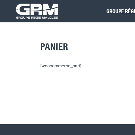
GROUPE RÉG
PANIER
[woocommerce_cart]