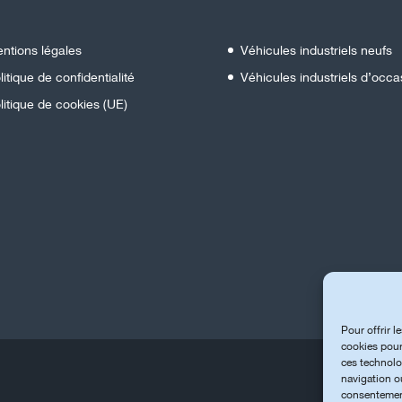
ntions légales
Véhicules industriels neufs
litique de confidentialité
Véhicules industriels d’occa
litique de cookies (UE)
Pour offrir l
cookies pour
ces technolo
navigation ou
consentement 