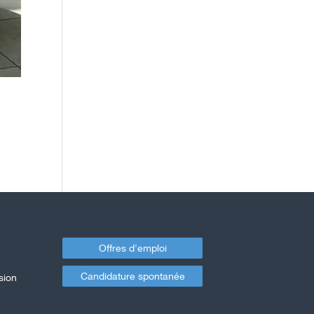
Offres d'emploi
Candidature spontanée
sion