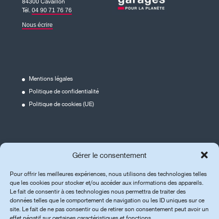
84300 Cavaillon
Tél.
04 90 71 76 76
Nous écrire
Mentions légales
Politique de confidentialité
Politique de cookies (UE)
Véhicules industriels neufs
Gérer le consentement
Véhicules industriels d’occasion
Pour offrir les meilleures expériences, nous utilisons des technologies telles
que les cookies pour stocker et/ou accéder aux informations des appareils.
Le fait de consentir à ces technologies nous permettra de traiter des
Offres d'emploi
données telles que le comportement de navigation ou les ID uniques sur ce
site. Le fait de ne pas consentir ou de retirer son consentement peut avoir un
effet négatif sur certaines caractéristiques et fonctions.